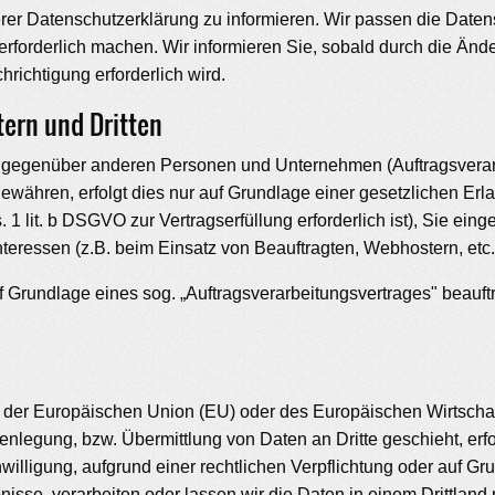
serer Datenschutzerklärung zu informieren. Wir passen die Date
rforderlich machen. Wir informieren Sie, sobald durch die Ände
hrichtigung erforderlich wird.
ern und Dritten
gegenüber anderen Personen und Unternehmen (Auftragsverarbei
 gewähren, erfolgt dies nur auf Grundlage einer gesetzlichen Er
. 1 lit. b DSGVO zur Vertragserfüllung erforderlich ist), Sie eing
nteressen (z.B. beim Einsatz von Beauftragten, Webhostern, etc.
uf Grundlage eines sog. „Auftragsverarbeitungsvertrages" beauft
alb der Europäischen Union (EU) oder des Europäischen Wirtsc
nlegung, bzw. Übermittlung von Daten an Dritte geschieht, erfol
inwilligung, aufgrund einer rechtlichen Verpflichtung oder auf G
ubnisse, verarbeiten oder lassen wir die Daten in einem Drittlan