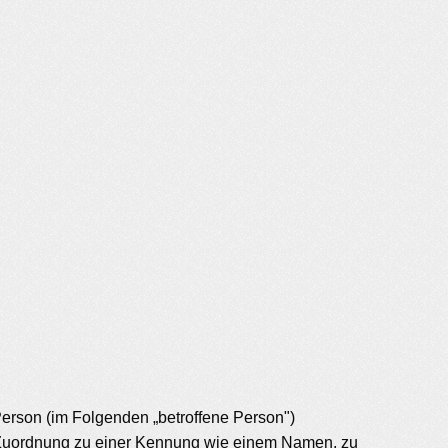
 Person (im Folgenden „betroffene Person")
els Zuordnung zu einer Kennung wie einem Namen, zu