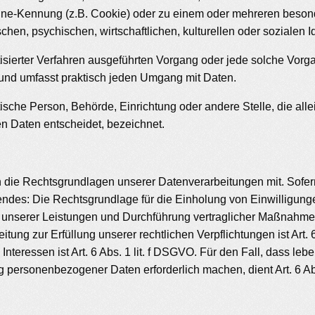
ine-Kennung (z.B. Cookie) oder zu einem oder mehreren besond
en, psychischen, wirtschaftlichen, kulturellen oder sozialen Id
matisierter Verfahren ausgeführten Vorgang oder jede solche V
 und umfasst praktisch jeden Umgang mit Daten.
ristische Person, Behörde, Einrichtung oder andere Stelle, die 
n Daten entscheidet, bezeichnet.
die Rechtsgrundlagen unserer Datenverarbeitungen mit. Sofer
ndes: Die Rechtsgrundlage für die Einholung von Einwilligungen 
g unserer Leistungen und Durchführung vertraglicher Maßnahmen
itung zur Erfüllung unserer rechtlichen Verpflichtungen ist Art.
nteressen ist Art. 6 Abs. 1 lit. f DSGVO. Für den Fall, dass le
g personenbezogener Daten erforderlich machen, dient Art. 6 A