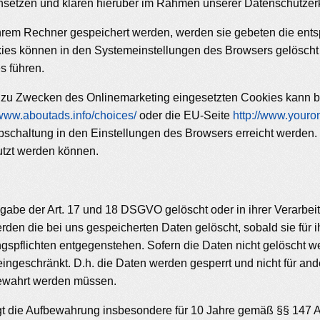
setzen und klären hierüber im Rahmen unserer Datenschutzerk
 ihrem Rechner gespeichert werden, werden sie gebeten die ent
okies können in den Systemeinstellungen des Browsers gelösch
s führen.
zu Zwecken des Onlinemarketing eingesetzten Cookies kann bei 
/www.aboutads.info/choices/
oder die EU-Seite
http://www.youro
bschaltung in den Einstellungen des Browsers erreicht werden.
utzt werden können.
abe der Art. 17 und 18 DSGVO gelöscht oder in ihrer Verarbei
en die bei uns gespeicherten Daten gelöscht, sobald sie für i
pflichten entgegenstehen. Sofern die Daten nicht gelöscht wer
ingeschränkt. D.h. die Daten werden gesperrt und nicht für ande
bewahrt werden müssen.
gt die Aufbewahrung insbesondere für 10 Jahre gemäß §§ 147 Ab